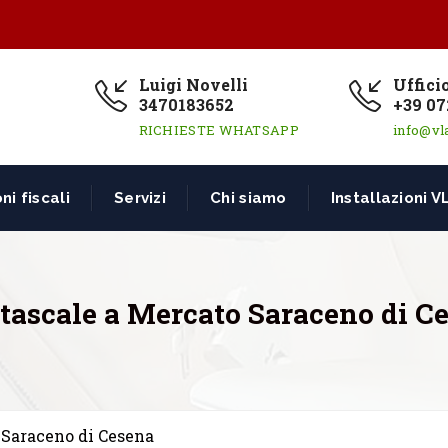
Luigi Novelli
Uffici
3470183652
+39 07
RICHIESTE WHATSAPP
info@vl
ni fiscali
Servizi
Chi siamo
Installazioni V
ascale a Mercato Saraceno di C
 Saraceno di Cesena