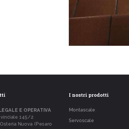
tti
I nostri prodotti
Montascale
LEGALE E OPERATIVA
ovinciale 145/2
Servoscale
Osteria Nuova (Pesaro