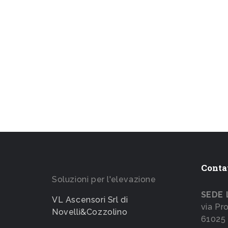
Conta
Soluzioni per l'elevazione
SEDE 
VL Ascensori Srl di
via Pr
Novelli&Cozzolino
61025 