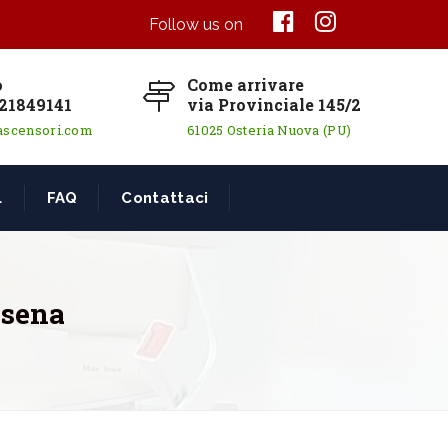
Follow us on
o
Come arrivare
21849141
via Provinciale 145/2
ascensori.com
61025 Osteria Nuova (PU)
L
FAQ
Contattaci
esena