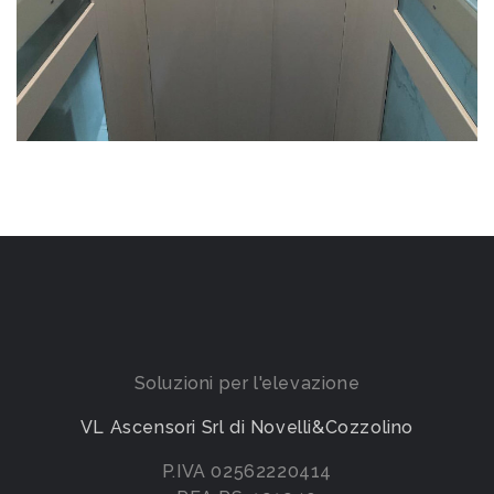
Soluzioni per l'elevazione
VL Ascensori Srl di Novelli&Cozzolino
P.IVA 02562220414