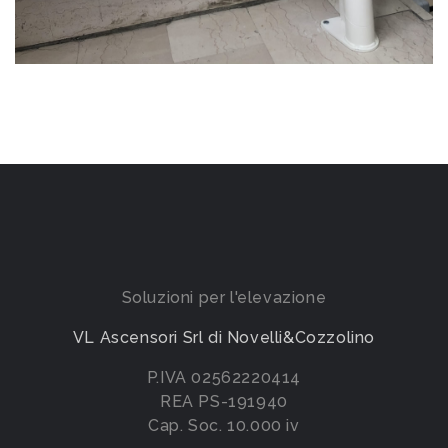
Soluzioni per l'elevazione
VL Ascensori Srl di Novelli&Cozzolino
P.IVA 02562220414
REA PS-191940
Cap. Soc. 10.000 iv