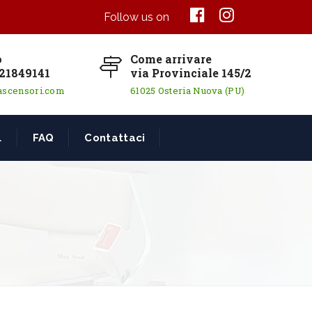
Follow us on
o
Come arrivare
21849141
via Provinciale 145/2
ascensori.com
61025 Osteria Nuova (PU)
L
FAQ
Contattaci