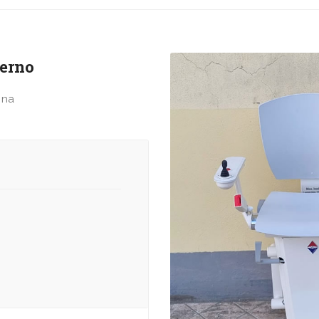
terno
nna