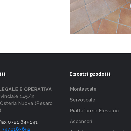
tti
I nostri prodotti
Montascale
LEGALE E OPERATIVA
ovinciale 145/2
Servoscale
Osteria Nuova (Pesaro
)
Piattaforme Elevatrici
Ascensori
 Fax 0721 849141
e 3470183652