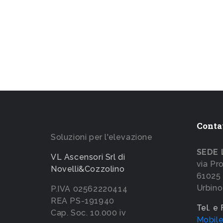
Conta
Soluzioni per l'elevazione
SEDE 
VL Ascensori Srl di
via Pr
Novelli&Cozzolino
61025 
Urbino
P.IVA 02562220414
REA PS-191940
Tel. e
Cap. Soc. 10.000 iv
Mobil