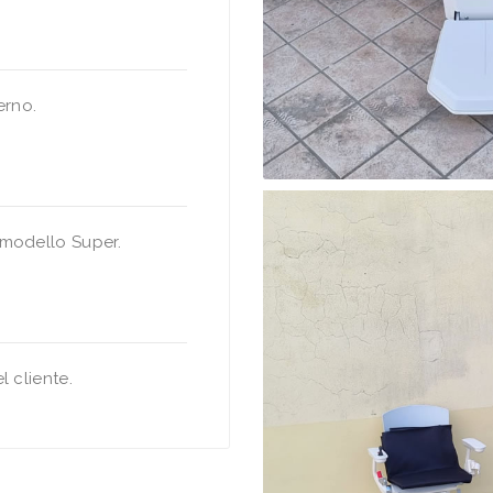
erno.
 modello Super.
l cliente.