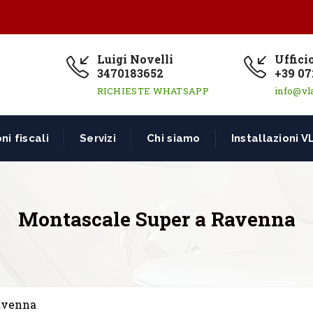
Luigi Novelli
Uffici
3470183652
+39 07
RICHIESTE WHATSAPP
info@vl
ni fiscali
Servizi
Chi siamo
Installazioni V
Montascale Super a Ravenna
avenna