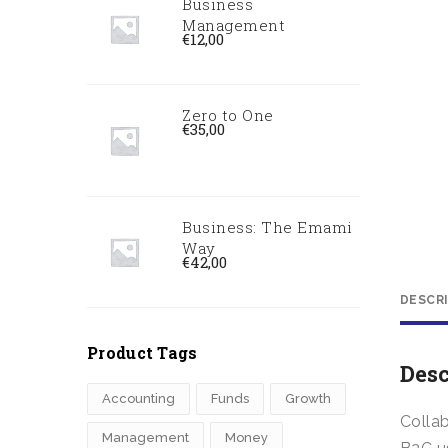
Business
Management
€
12,00
Zero to One
€
35,00
Business: The Emami
Way
€
42,00
DESCR
Product Tags
Desc
Accounting
Funds
Growth
Colla
Management
Money