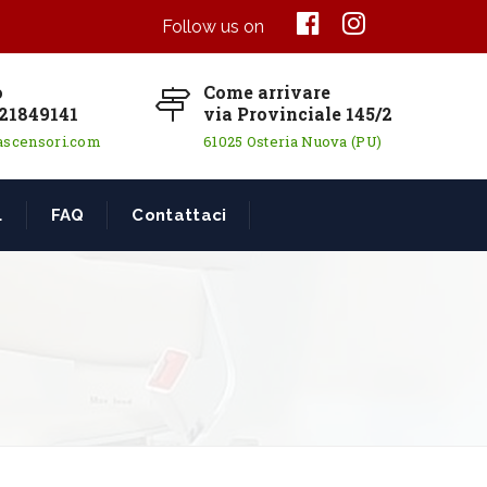
Follow us on
o
Come arrivare
21849141
via Provinciale 145/2
ascensori.com
61025 Osteria Nuova (PU)
L
FAQ
Contattaci