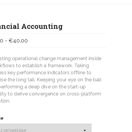
ancial Accounting
Fascia
00
-
€
40,00
di
prezzo:
ting operational change management inside
da
kflows to establish a framework. Taking
€10,00
ss key performance indicators offline to
se the long tail. Keeping your eye on the ball
a
performing a deep dive on the start-up
€40,00
ity to derive convergence on cross-platform
tion.
ge