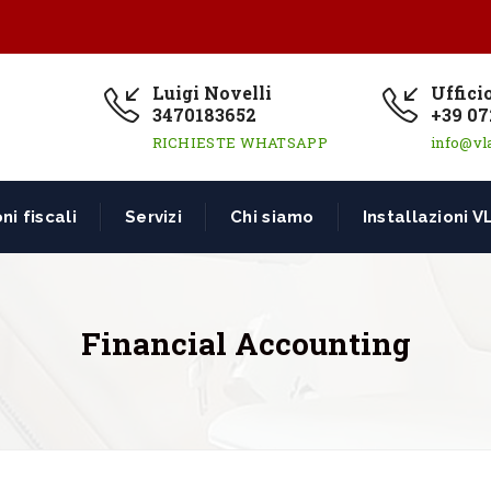
Luigi Novelli
Uffici
3470183652
+39 07
RICHIESTE WHATSAPP
info@vl
ni fiscali
Servizi
Chi siamo
Installazioni V
Financial Accounting