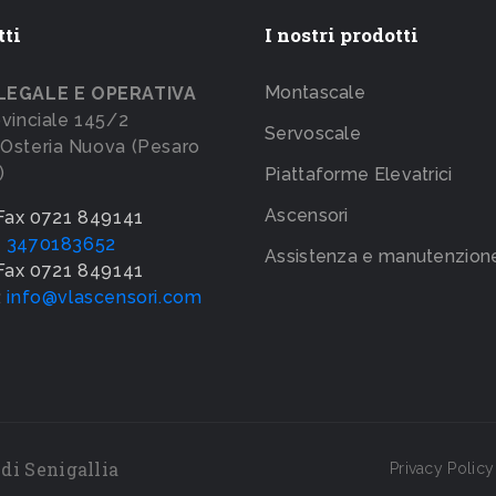
tti
I nostri prodotti
Montascale
LEGALE E OPERATIVA
ovinciale 145/2
Servoscale
Osteria Nuova (Pesaro
)
Piattaforme Elevatrici
Ascensori
 Fax 0721 849141
e 3470183652
Assistenza e manutenzion
 Fax 0721 849141
:
info@vlascensori.com
di Senigallia
Privacy Policy