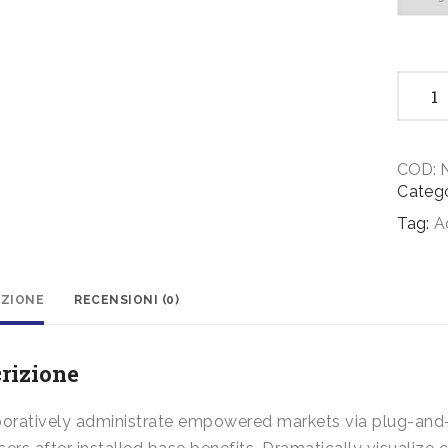
Financi
Accoun
quanti
COD:
Catego
Tag:
A
IZIONE
RECENSIONI (0)
rizione
boratively administrate empowered markets via plug-and-