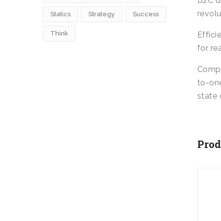
B2C us
revolu
Statics
Strategy
Success
Think
Effici
for re
Comple
to-one
state 
Prod