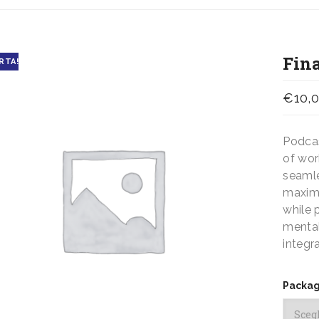
Fin
RTA!
€
10,
Podcas
of wor
seamle
maximi
while 
mental
integra
Packa