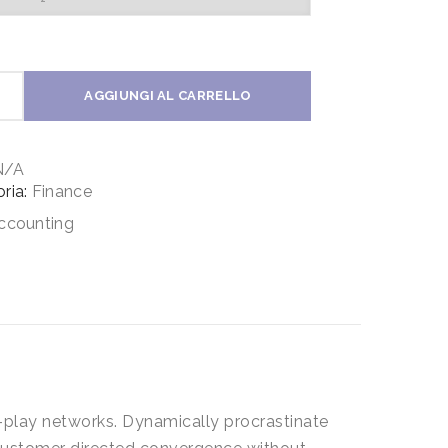
al
AGGIUNGI AL CARRELLO
ting
tà
N/A
ria:
Finance
ccounting
play networks. Dynamically procrastinate