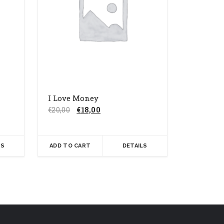
I Love Money
Il
Il
€
20,00
€
18,00
prezzo
prezzo
originale
attuale
era:
è:
LS
ADD TO CART
DETAILS
€20,00.
€18,00.