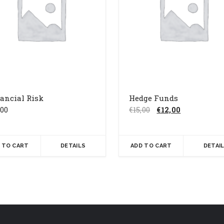
ancial Risk
Hedge Funds
Il
Il
,00
€
15,00
€
12,00
prezzo
prezzo
originale
attuale
era:
è:
 TO CART
DETAILS
ADD TO CART
DETAI
€15,00.
€12,00.