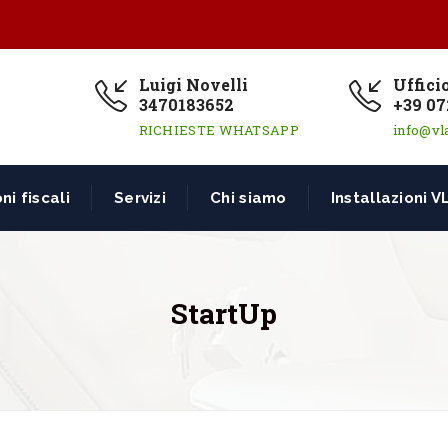
Luigi Novelli
Uffici
3470183652
+39 07
RICHIESTE WHATSAPP
info@vl
ni fiscali
Servizi
Chi siamo
Installazioni V
StartUp