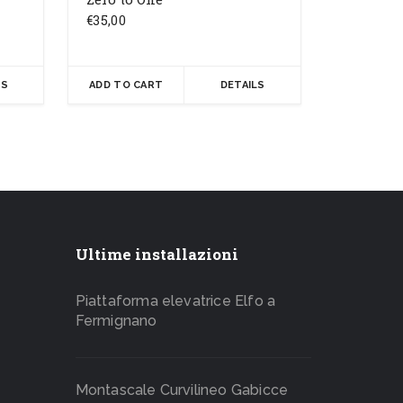
€
35,00
LS
ADD TO CART
DETAILS
Ultime installazioni
Piattaforma elevatrice Elfo a
Fermignano
Montascale Curvilineo Gabicce