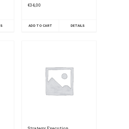
€
34,00
LS
ADD TO CART
DETAILS
Strategy Execution