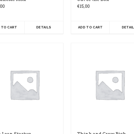
,00
€
15,00
 TO CART
DETAILS
ADD TO CART
DETAI
 Lean Startup
Think and Grow Rich