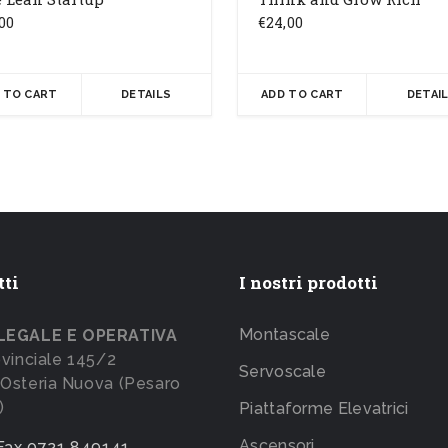
,00
€
24,00
 TO CART
DETAILS
ADD TO CART
DETAI
tti
I nostri prodotti
Montascale
LEGALE E OPERATIVA
ovinciale 145/2
Servoscale
Osteria Nuova (Pesaro
)
Piattaforme Elevatrici
Ascensori
 Fax 0721 849141