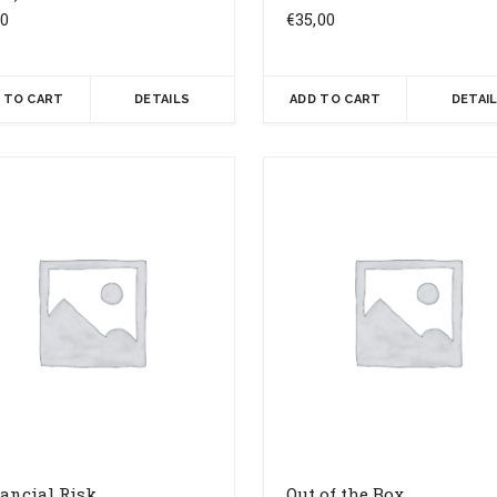
00
€
35,00
 TO CART
DETAILS
ADD TO CART
DETAI
ancial Risk
Out of the Box