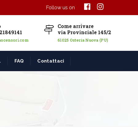
Follow us on
o
Come arrivare
21849141
via Provinciale 145/2
ascensori.com
61025 Osteria Nuova (PU)
L
FAQ
Contattaci