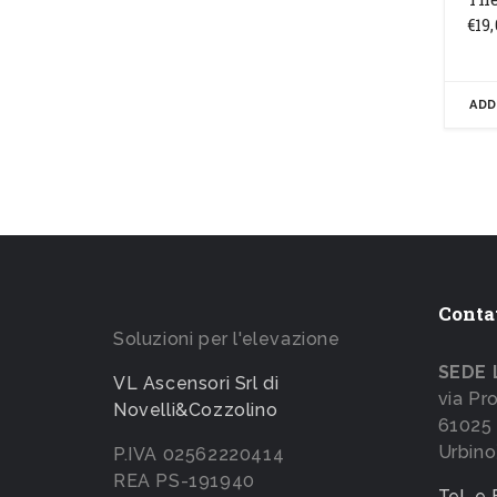
€
19
ADD
Conta
Soluzioni per l'elevazione
SEDE 
VL Ascensori Srl di
via Pr
Novelli&Cozzolino
61025 
Urbino
P.IVA 02562220414
REA PS-191940
Tel. e