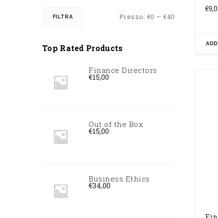
€
9,
Prezzo
Prezzo
Prezzo:
€0
—
€40
FILTRA
Min
Max
ADD
Top Rated Products
Finance Directors
€
15,00
Out of the Box
€
15,00
Business Ethics
€
34,00
Fin