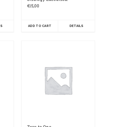
€
15,00
LS
ADD TO CART
DETAILS
Zero to One